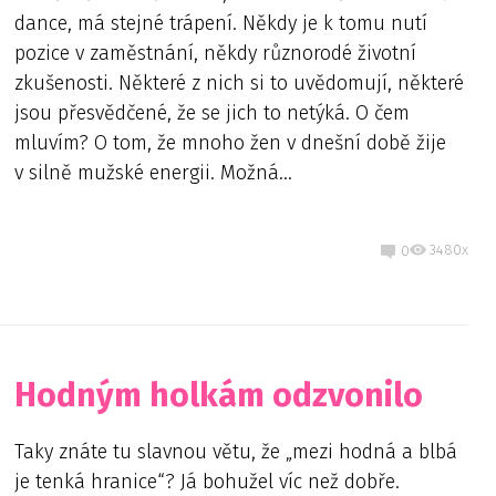
dance, má stejné trápení. Někdy je k tomu nutí
pozice v zaměstnání, někdy různorodé životní
zkušenosti. Některé z nich si to uvědomují, některé
jsou přesvědčené, že se jich to netýká. O čem
mluvím? O tom, že mnoho žen v dnešní době žije
v silně mužské energii. Možná...
3480x
0
Hodným holkám odzvonilo
Taky znáte tu slavnou větu, že „mezi hodná a blbá
je tenká hranice“? Já bohužel víc než dobře.