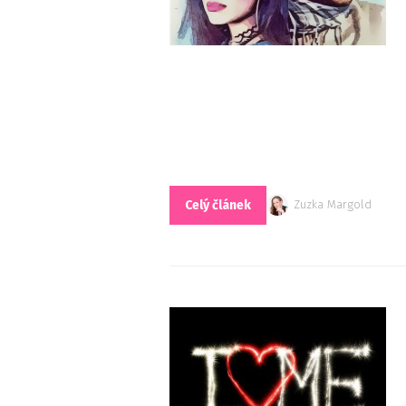
Celý článek
Zuzka Margold