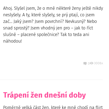
Ahoj. Slyšel jsem, že o mně některé ženy ještě nikdy
neslyšely. A ty, které slyšely, se prý ptají, co jsem
zač… Jaký jsem? Jsem povrchní? Nevkusný? Nebo
snad sprostý? Jsem vhodný jen pro – jak to říct
slušně – placené společnice? Tak to teda ani
náhodou!
3008x
0
Trápení žen dnešní doby
Poměrně velká část žen, které ke mně chodí na flirt