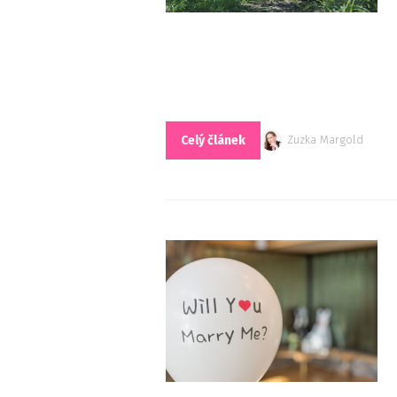
Celý článek
Zuzka Margold