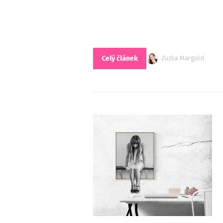
Celý článek
Zuzka Margold