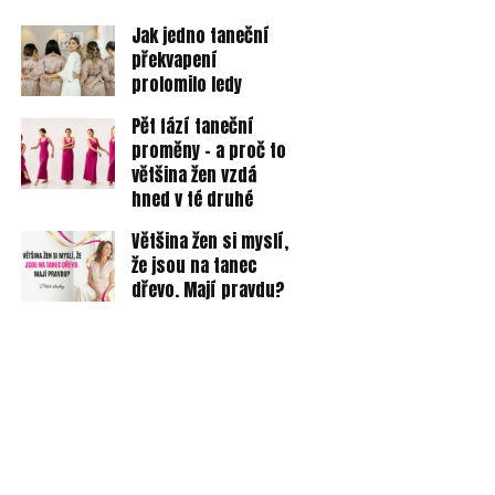
Jak jedno taneční
překvapení
prolomilo ledy
Pět fází taneční
proměny - a proč to
většina žen vzdá
hned v té druhé
Většina žen si myslí,
že jsou na tanec
dřevo. Mají pravdu?