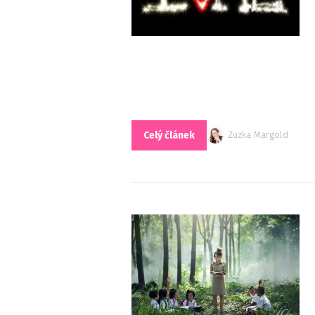
Celý článek
Zuzka Margold