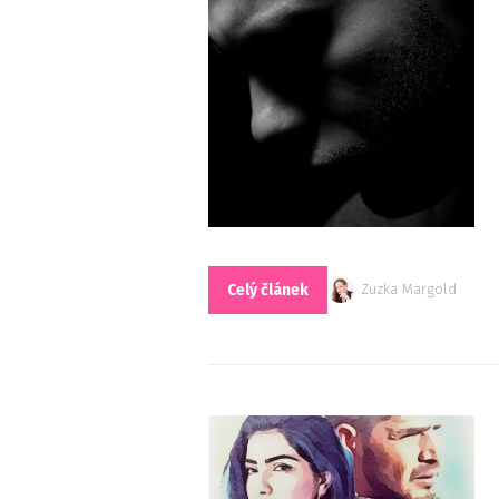
Celý článek
Zuzka Margold