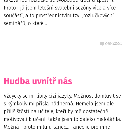
takzvanou rozlučku se svobodou trochu zpestřit.
Proto i já jsem letošní svatební sezóny více a více
součástí, a to prostřednictvím tzv. „rozlučkových“
seminářů, o které...
2255x
0
Hudba uvnitř nás
Vždycky se mi líbily cizí jazyky. Možnost domluvit se
s kýmkoliv mi přišla nádherná. Neměla jsem ale
příliš štěstí na učitele, kteří by mě dostatečně
motivovali k učení, takže jsem to daleko nedotáhla.
Možná i proto miluju tanec… Tanec je pro mne