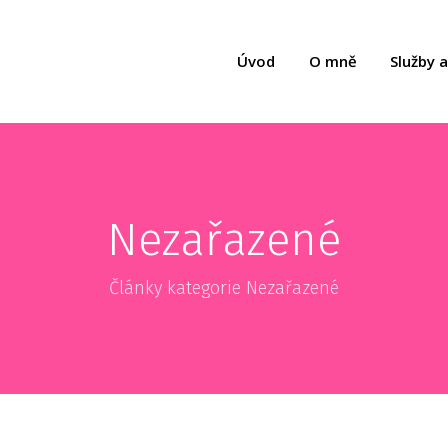
Úvod
O mně
Služby 
Nezařazené
Články kategorie Nezařazené