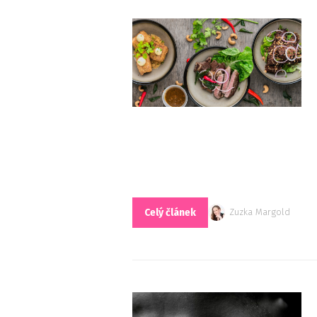
Celý článek
Zuzka Margold