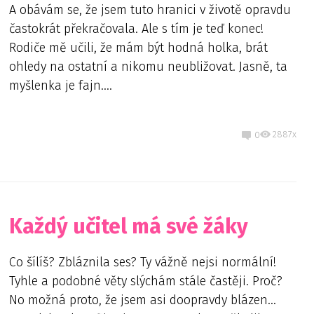
A obávám se, že jsem tuto hranici v životě opravdu
častokrát překračovala. Ale s tím je teď konec!
Rodiče mě učili, že mám být hodná holka, brát
ohledy na ostatní a nikomu neubližovat. Jasně, ta
myšlenka je fajn....
2887x
0
Každý učitel má své žáky
Co šílíš? Zbláznila ses? Ty vážně nejsi normální!
Tyhle a podobné věty slýchám stále častěji. Proč?
No možná proto, že jsem asi doopravdy blázen…