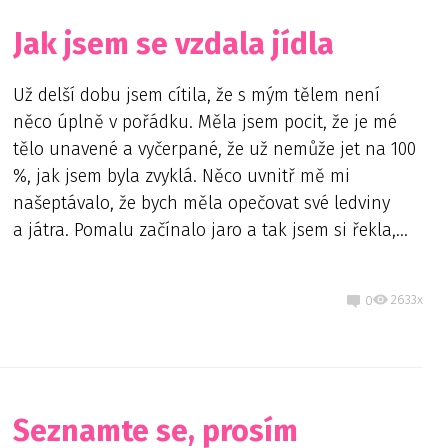
Jak jsem se vzdala jídla
Už delší dobu jsem cítila, že s mým tělem není
něco úplně v pořádku. Měla jsem pocit, že je mé
tělo unavené a vyčerpané, že už nemůže jet na 100
%, jak jsem byla zvyklá. Něco uvnitř mě mi
našeptávalo, že bych měla opečovat své ledviny
a játra. Pomalu začínalo jaro a tak jsem si řekla,...
2633x
0
Seznamte se, prosím