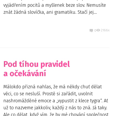
vyjádřením pocitů a myšlenek beze slov. Nemusíte
znát žádná slovíčka, ani gramatiku. Stačí jej...
2166x
0
Pod tíhou pravidel
a očekávání
Málokdo přizná nahlas, že má někdy chuť dělat
věci, co se nesluší. Prostě si zařádit, uvolnit
nashromážděné emoce a „vypustit z klece tygra“. Ať
už to nazveme jakkoliv, každý z nás to zná. Já taky.
Ale co dělat, když vím, že by mé chování společnost