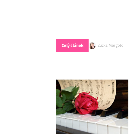
Celý článek
Zuzka Margold