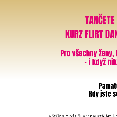
TANČETE 
KURZ FLIRT DA
Pro všechny ženy,
– i když n
Pamatu
Kdy jste 
Většina z nás žije v neustálém k