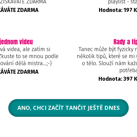
- ZÍSKÁVÁTE ZDARMA
playlist - st
SKÁVÁTE ZDARMA
Hodnota: 197 
 jednom videu
Rady a ti
vá videa, ale zatím si
Tanec může být fyzicky 
Zkuste to se mnou podle
několik tipů, které se mi
ování dělá mistra...;-)
o tělo. Slouží nám každ
potřeba
SKÁVÁTE ZDARMA
Hodnota: 397 
ANO, CHCI ZAČÍT TANČIT JEŠTĚ DNES