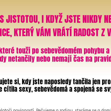
S JISTOTOU, I KDYŽ JSTE NIKDY N
NCE, KTERÝ VÁM VRÁTÍ RADOST Z 
 které touží po sebevědomém pohybu a c
ikdy netančily nebo nemají čas na pravi
jete si, kdy jste naposledy tančila jen pr
se cítila sexy, sebevědomá a spojená se s
olotoči povinností. Pečujeme o rodinu, staráme se o do