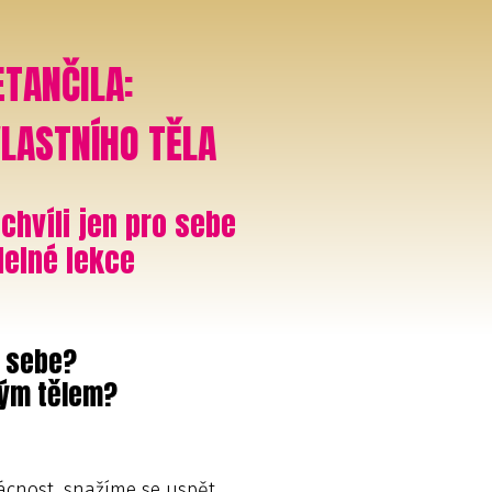
ETANČILA:
VLASTNÍHO TĚLA
hvíli jen pro sebe
delné lekce
o sebe?
vým tělem?
mácnost, snažíme se uspět