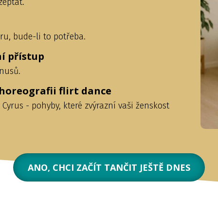
zeptat.
u, bude-li to potřeba.
 přístup
nusů.
horeografii flirt dance
Cyrus - pohyby, které zvýrazní vaši ženskost
ANO, CHCI ZAČÍT TANČIT JEŠTĚ DNES