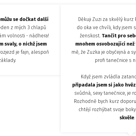
můžu se dočkat další
Děkuji Zuzi za skvělý kurz
 jeden z mých 3 chlapů
do oka ve chvíli, kdy jsem s
m volnosti - nádhera!
ženskost.
Tančit pro seb
m svaly, o nichž jsem
mnohem osvobozující než 
zjezd je fajn, alespoň
mě, že Zuzka je obyčejná a s
základy.
profi tanečnice s
Když jsem zvládla zatanc
připadala jsem si jako hvěz
svůdná, sexy tanečnice, je 
Rozhodně bych kurz doporu
chtějí rozhýbat svoje bok
skvěle