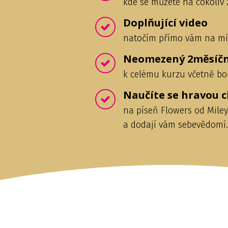
kde se můžete na cokoliv 
Doplňující video
natočím přímo vám na mír
Neomezený 2měsíční
k celému kurzu včetně bo
Naučíte se hravou c
na píseň Flowers od Miley 
a dodají vám sebevědomí.