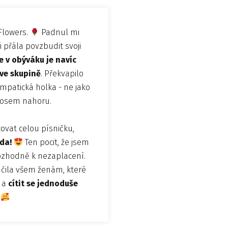
 Flowers.
Padnul mi
i přála povzbudit svoji
e v obýváku je navíc
ve skupině
. Překvapilo
ympatická holka - ne jako
 nosem nahoru.
ovat celou písničku,
da!
Ten pocit, že jsem
rozhodně k nezaplacení.
čila všem ženám, které
y a
cítit se jednoduše
.