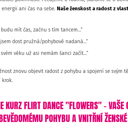
 energii ani čas na sebe.
Naše ženskost a radost z vlas
 budu mít čas, začnu s tím tancem...“
jsem dost pružná/pohybově nadaná...“
 svém věku už asi nemám šanci začít...“
nost znovu objevit radost z pohybu a spojení se svým tě
 krok.
E KURZ FLIRT DANCE "FLOWERS" – VAŠE 
EBEVĚDOMÉMU POHYBU A VNITŘNÍ ŽENSKÉ 