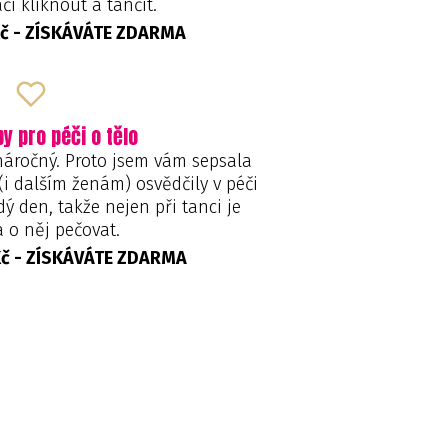
ačí kliknout a tančit.
Kč - ZÍSKÁVÁTE ZDARMA
py pro péči o tělo
náročný. Proto jsem vám sepsala
 (i dalším ženám) osvědčily v péči
ý den, takže nejen při tanci je
 o něj pečovat.
Kč - ZÍSKÁVÁTE ZDARMA