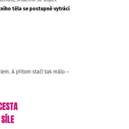
tního těla se postupně vytrácí
lem. A přitom stačí tak málo –
CESTA
SÍLE