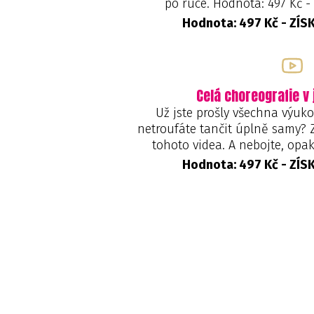
po ruce. Hodnota: 497 Kč 
Hodnota: 497 Kč - ZÍ
Celá choreografie v
Už jste prošly všechna výuko
netroufáte tančit úplně samy? 
tohoto videa. A nebojte, opak
Hodnota: 497 Kč - ZÍ