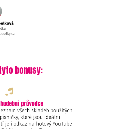
pelková
elka
pelky.cz
tyto bonusy:
 hudební průvodce
 seznam všech skladeb použitých
písničky, které jsou ideální
tí je i odkaz na hotový YouTube