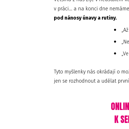
v práci... a na konci dne nemáme
pod nánosy únavy a rutiny.
„Až
„Ne
„Ve
Tyto myšlenky nás okrádají o mož
jen se rozhodnout a udělat první
ONLIN
K S