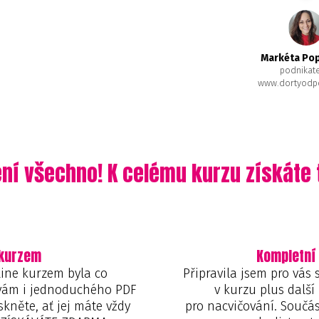
Markéta Po
podnikat
www.dortyodpo
ení všechno! K celému kurzu získáte 
 kurzem
Kompletní
line kurzem byla co
Připravila jsem pro vás
m vám i jednoduchého PDF
v kurzu plus další 
skněte, ať jej máte vždy
pro nacvičování. Součás