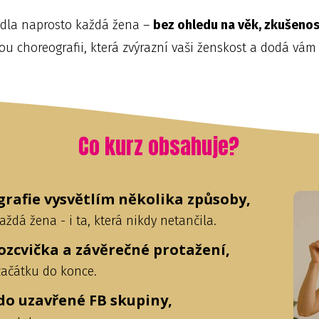
ládla naprosto každá žena –
bez ohledu na věk, zkušeno
u choreografii, která zvýrazní vaši ženskost a dodá vám
Co kurz obsahuje?
rafie vysvětlím několika způsoby,
aždá žena - i ta, která nikdy netančila.
rozcvička a závěrečné protažení,
 začátku do konce.
do uzavřené FB skupiny,