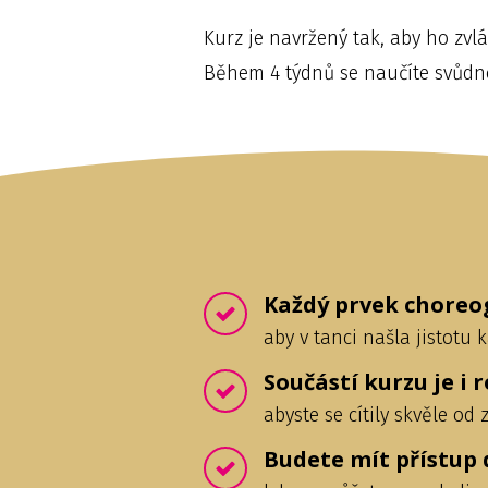
Kurz je navržený tak, aby ho zv
Během 4 týdnů se naučíte svůdno
Každý prvek choreog
aby v tanci našla jistotu k
Součástí kurzu je i 
abyste se cítily skvěle od
Budete mít přístup 