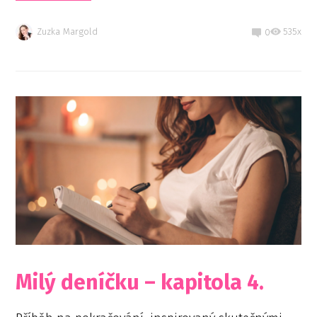
Zuzka Margold
535x
0
Milý deníčku – kapitola 4.