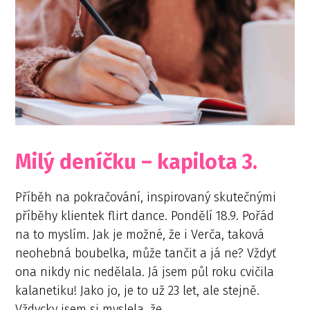
Milý deníčku – kapilota 3.
Příběh na pokračování, inspirovaný skutečnými
příběhy klientek flirt dance. Pondělí 18.9. Pořád
na to myslím. Jak je možné, že i Verča, taková
neohebná boubelka, může tančit a já ne? Vždyť
ona nikdy nic nedělala. Já jsem půl roku cvičila
kalanetiku! Jako jo, je to už 23 let, ale stejně.
Vždycky jsem si myslela, že...