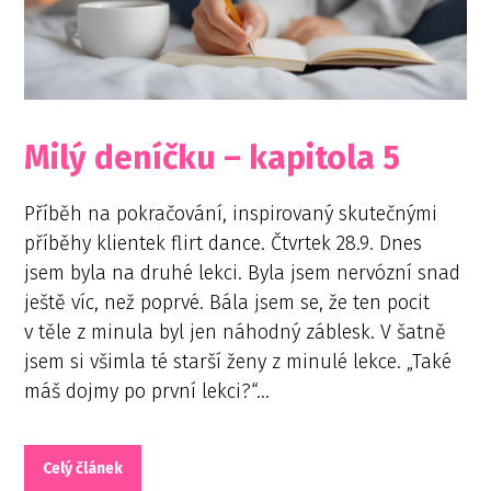
Milý deníčku – kapitola 5
Příběh na pokračování, inspirovaný skutečnými
příběhy klientek flirt dance. Čtvrtek 28.9. Dnes
jsem byla na druhé lekci. Byla jsem nervózní snad
ještě víc, než poprvé. Bála jsem se, že ten pocit
v těle z minula byl jen náhodný záblesk. V šatně
jsem si všimla té starší ženy z minulé lekce. „Také
máš dojmy po první lekci?“...
Celý článek