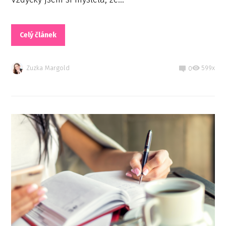
Celý článek
Zuzka Margold
599x
0