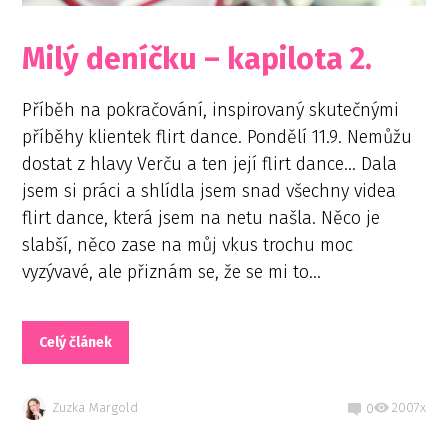
Milý deníčku – kapilota 2.
Příběh na pokračování, inspirovaný skutečnými
příběhy klientek flirt dance. Pondělí 11.9. Nemůžu
dostat z hlavy Verču a ten její flirt dance… Dala
jsem si práci a shlídla jsem snad všechny videa
flirt dance, která jsem na netu našla. Něco je
slabší, něco zase na můj vkus trochu moc
vyzývavé, ale přiznám se, že se mi to...
Celý článek
Zuzka Margold
2007x
0