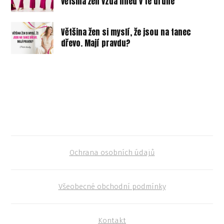
většina žen vzdá hned v té druhé
Většina žen si myslí, že jsou na tanec
dřevo. Mají pravdu?
Ochrana osobních údajů
Všeobecné obchodní podmínky
Kontakt