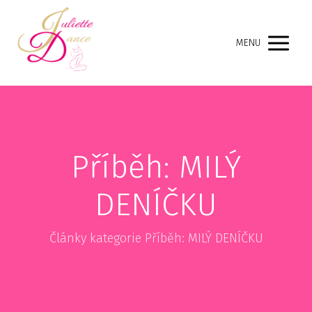
MENU
Příběh: MILÝ
DENÍČKU
Články kategorie Příběh: MILÝ DENÍČKU