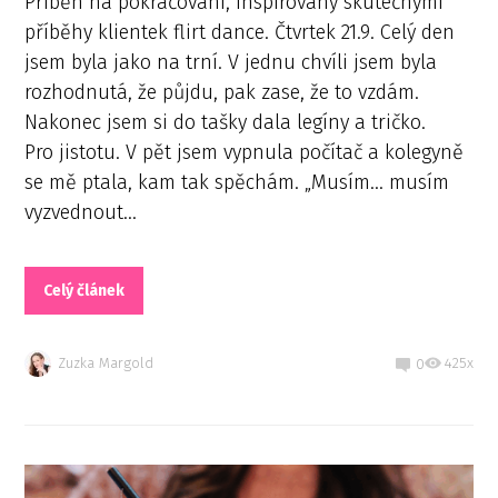
Příběh na pokračování, inspirovaný skutečnými
příběhy klientek flirt dance. Čtvrtek 21.9. Celý den
jsem byla jako na trní. V jednu chvíli jsem byla
rozhodnutá, že půjdu, pak zase, že to vzdám.
Nakonec jsem si do tašky dala legíny a tričko.
Pro jistotu. V pět jsem vypnula počítač a kolegyně
se mě ptala, kam tak spěchám. „Musím… musím
vyzvednout...
Celý článek
Zuzka Margold
425x
0