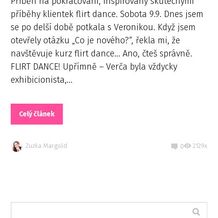
Příběh na pokračování, inspirovaný skutečnými
příběhy klientek flirt dance. Sobota 9.9. Dnes jsem
se po delší době potkala s Veronikou. Když jsem
otevřely otázku „Co je nového?“, řekla mi, že
navštěvuje kurz flirt dance… Ano, čteš správně.
FLIRT DANCE! Upřímně – Verča byla vždycky
exhibicionista,...
Celý článek
Zuzka Margold
2129x
0