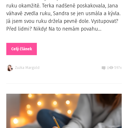
ruku okamžitě. Terka nadšeně poskakovala, Jana
váhavě zvedla ruku, Sandra se jen usmála a kývla.
Já jsem svou ruku držela pevně dole. Vystupovat?
Před lidmi? Nikdy! Na to nemám povahu...
Celý článek
Zuzka Margold
597x
0