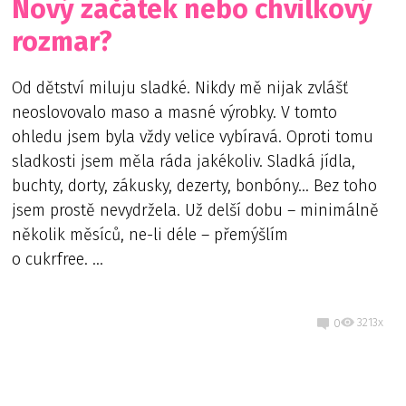
Nový začátek nebo chvilkový
rozmar?
Od dětství miluju sladké. Nikdy mě nijak zvlášť
neoslovovalo maso a masné výrobky. V tomto
ohledu jsem byla vždy velice vybíravá. Oproti tomu
sladkosti jsem měla ráda jakékoliv. Sladká jídla,
buchty, dorty, zákusky, dezerty, bonbóny… Bez toho
jsem prostě nevydržela. Už delší dobu – minimálně
několik měsíců, ne-li déle – přemýšlím
o cukrfree. ...
3213x
0