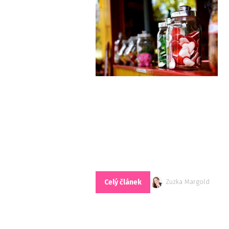
Celý článek
Zuzka Margold