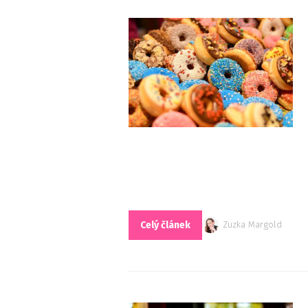
Celý článek
Zuzka Margold