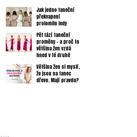
Jak jedno taneční
překvapení
prolomilo ledy
Pět fází taneční
proměny - a proč to
většina žen vzdá
hned v té druhé
Většina žen si myslí,
že jsou na tanec
dřevo. Mají pravdu?