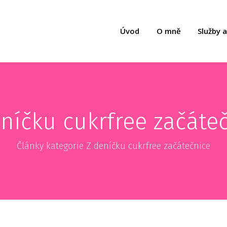
Úvod
O mně
Služby 
níčku cukrfree začáte
Články kategorie Z deníčku cukrfree začátečnice