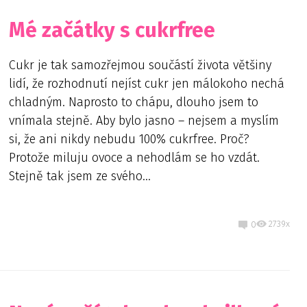
Mé začátky s cukrfree
Cukr je tak samozřejmou součástí života většiny
lidí, že rozhodnutí nejíst cukr jen málokoho nechá
chladným. Naprosto to chápu, dlouho jsem to
vnímala stejně. Aby bylo jasno – nejsem a myslím
si, že ani nikdy nebudu 100% cukrfree. Proč?
Protože miluju ovoce a nehodlám se ho vzdát.
Stejně tak jsem ze svého...
2739x
0