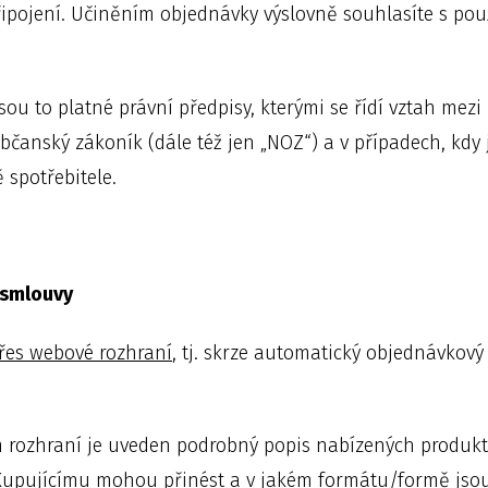
ipojení. Učiněním objednávky výslovně souhlasíte s po
Jsou to platné právní předpisy, kterými se řídí vztah mez
bčanský zákoník (dále též jen „NOZ“) a v případech, kdy j
 spotřebitele.
 smlouvy
řes webové rozhraní
, tj. skrze automatický objednávkov
ozhraní je uveden podrobný popis nabízených produktů
Kupujícímu mohou přinést a v jakém formátu/formě jsou