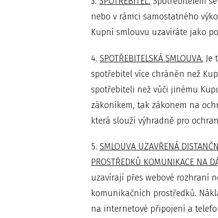
3.
SPOTŘEBITEL.
Spotřebitelem se 
nebo v rámci samostatného výkon
Kupní smlouvu uzavíráte jako pod
4.
SPOTŘEBITELSKÁ SMLOUVA.
Je 
spotřebitel více chráněn než Kupu
spotřebiteli než vůči jinému Ku
zákoníkem, tak zákonem na ochran
která slouží výhradně pro ochran
5.
SMLOUVA UZAVŘENÁ DISTANČ
PROSTŘEDKŮ KOMUNIKACE NA D
uzavírají přes webové rozhraní 
komunikačních prostředků. Nákl
na internetové připojení a telef