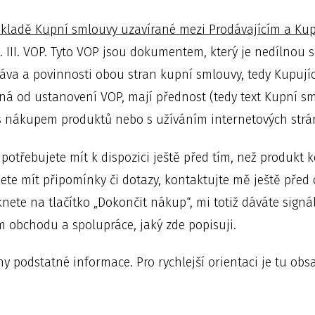
kladě Kupní smlouvy uzavírané mezi Prodávajícím a Kup
 III. VOP. Tyto VOP jsou dokumentem, který je nedílnou 
áva a povinnosti obou stran kupní smlouvy, tedy Kupujíc
šná od ustanovení VOP, mají přednost (tedy text Kupní s
ré s nákupem produktů nebo s užíváním internetových str
potřebujete mít k dispozici ještě před tím, než produkt k
dete mít připomínky či dotazy, kontaktujte mě ještě pře
iknete na tlačítko „Dokončit nákup“, mi totiž dáváte signál,
 obchodu a spolupráce, jaký zde popisuji.
y podstatné informace. Pro rychlejší orientaci je tu obs