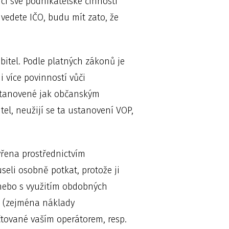
ci své podnikatelské činnosti
vedete IČO, budu mít zato, že
bitel. Podle platných zákonů je
i více povinností vůči
 stanovené jak občanským
el, neužijí se ta ustanovení VOP,
vřena prostřednictvím
useli osobně potkat, protože ji
 nebo s využitím obdobných
u (zejména náklady
účtované vaším operátorem, resp.