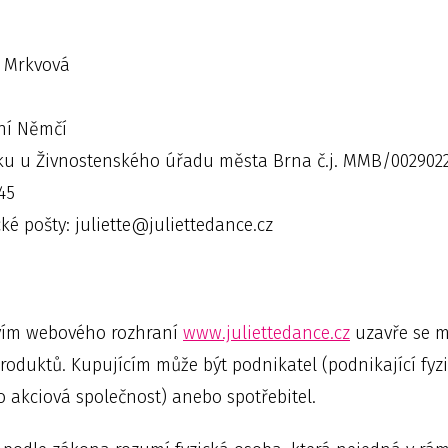
d Mrkvová
lní Němčí
ku u Živnostenského úřadu města Brna č.j. MMB/0029022
45
ké pošty: juliette@juliettedance.cz
ctvím webového rozhraní
www.juliettedance.cz
uzavře se m
produktů. Kupujícím může být podnikatel (podnikající fy
o akciová společnost) anebo spotřebitel.