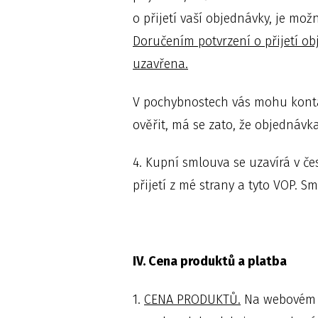
o přijetí vaší objednávky, je mo
Doručením potvrzení o přijetí o
uzavřena.
V pochybnostech vás mohu kontak
ověřit, má se zato, že objedná
4. Kupní smlouva se uzavírá v čes
přijetí z mé strany a tyto VOP. S
IV. Cena produktů a platba
1.
CENA PRODUKTŮ.
Na webovém ro