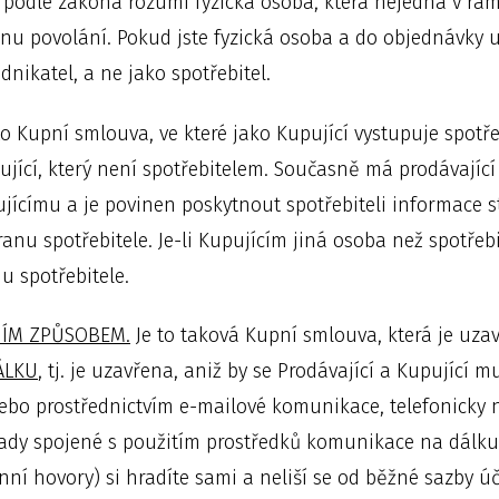
podle zákona rozumí fyzická osoba, která nejedná v rám
u povolání. Pokud jste fyzická osoba a do objednávky u
nikatel, a ne jako spotřebitel.
to Kupní smlouva, ve které jako Kupující vystupuje spotře
jící, který není spotřebitelem. Současně má prodávající 
pujícímu a je povinen poskytnout spotřebiteli informace
u spotřebitele. Je-li Kupujícím jiná osoba než spotřebit
u spotřebitele.
NÍM ZPŮSOBEM.
Je to taková Kupní smlouva, která je uza
ÁLKU
, tj. je uzavřena, aniž by se Prodávající a Kupující m
nebo prostřednictvím e-mailové komunikace, telefonicky
ady spojené s použitím prostředků komunikace na dálk
onní hovory) si hradíte sami a neliší se od běžné sazby 