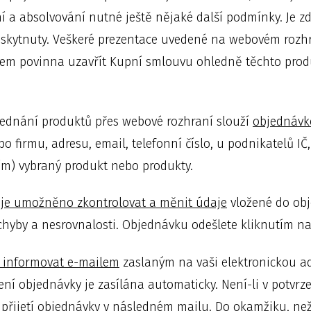
ání a absolvování nutné ještě nějaké další podmínky. Je z
oskytnuty. Veškeré prezentace uvedené na webovém rozhr
sem povinna uzavřít Kupní smlouvu ohledně těchto produk
ednání produktů přes webové rozhraní slouží
objednávk
o firmu, adresu, email, telefonní číslo, u podnikatelů IČ
ím) vybraný produkt nebo produkty.
je umožněno zkontrolovat a měnit údaje
vložené do ob
 chyby a nesrovnalosti. Objednávku odešlete kliknutím na
 informovat e-mailem
zaslaným na vaši elektronickou adr
ení objednávky je zasílána automaticky. Není-li v potvr
 přijetí objednávky v následném mailu. Do okamžiku, ne