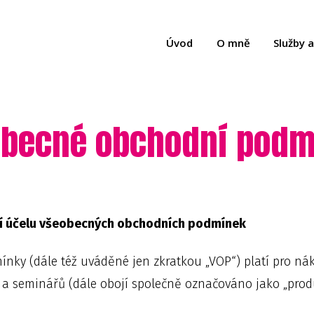
Úvod
O mně
Služby 
obecné obchodní podm
ení účelu všeobecných obchodních podmínek
ínky (dále též uváděné jen zkratkou „VOP“) platí pro ná
ů a seminářů (dále obojí společně označováno jako „prod