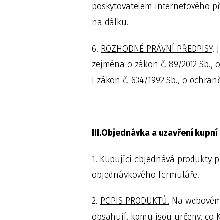
poskytovatelem internetového př
na dálku.
6.
ROZHODNÉ PRÁVNÍ PŘEDPISY
. 
zejména o zákon č. 89/2012 Sb., o
i zákon č. 634/1992 Sb., o ochraně
III.Objednávka a uzavření kupní
1.
Kupující objednává produkty p
objednávkového formuláře.
2.
POPIS PRODUKTŮ.
Na webovém r
obsahují, komu jsou určeny, co 