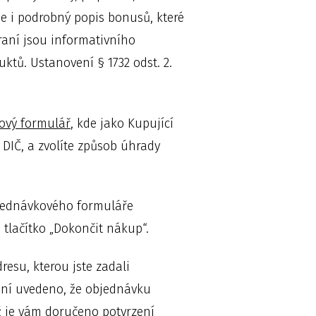
de i podrobný popis bonusů, které
aní jsou informativního
tů. Ustanovení § 1732 odst. 2.
ový formulář
, kde jako Kupující
, DIČ, a zvolíte způsob úhrady
jednávkového formuláře
 tlačítko „Dokončit nákup“.
esu, kterou jste zadali
zení uvedeno, že objednávku
ž je vám doručeno potvrzení