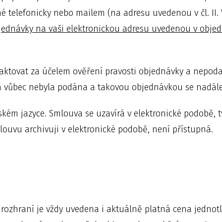
žné telefonicky nebo mailem (na adresu uvedenou v čl. II.
bjednávky na vaši elektronickou adresu uvedenou v obje
tovat za účelem ověření pravosti objednávky a nepodař
vka vůbec nebyla podána a takovou objednávkou se nadál
kém jazyce. Smlouva se uzavírá v elektronické podobě, tv
mlouvu archivuji v elektronické podobě, není přístupná.
zhraní je vždy uvedena i aktuálně platná cena jednotl