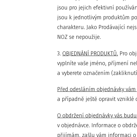
jsou pro jejich efektivní použív
jsou k jednotlivým produktům p
charakteru. Jako Prodávající nej
NOZ se nepoužije.
3.
OBJEDNÁNÍ PRODUKTŮ.
Pro obj
vyplníte vaše jméno, příjmení neb
a vyberete označením (zakliknut
Před odesláním objednávky vám 
a případně ještě opravit vzniklé
O obdržení objednávky vás budu
v objednávce. Informace o obdrž
přijímám, zašlu vám informaci o