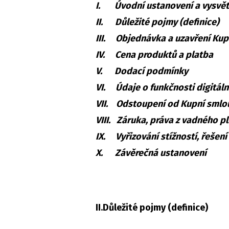
I. Úvodní ustanovení a vysvět
II. Důležité pojmy (definice)
III. Objednávka a uzavření Kup
IV. Cena produktů a platba
V. Dodací podmínky
VI. Údaje o funkčnosti digitál
VII. Odstoupení od Kupní smlo
VIII. Záruka, práva z vadného pl
IX. Vyřizování stížností, řešen
X. Závěrečná ustanovení
II.Důležité pojmy (definice)