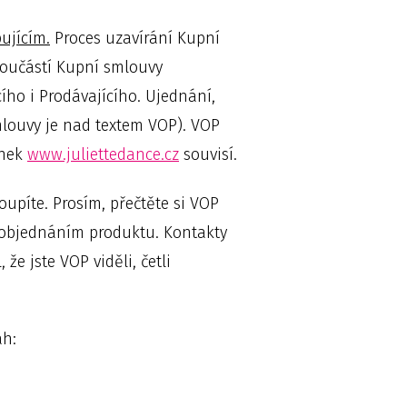
ujícím.
Proces uzavírání Kupní
součástí Kupní smlouvy
ího i Prodávajícího. Ujednání,
mlouvy je nad textem VOP). VOP
ánek
www.juliettedance.cz
souvisí.
oupíte. Prosím, přečtěte si VOP
d objednáním produktu. Kontakty
 že jste VOP viděli, četli
ah: