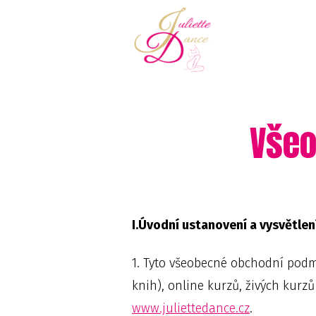
Vše
I.Úvodní ustanovení a vysvětl
1. Tyto všeobecné obchodní podm
knih), online kurzů, živých kurz
www.juliettedance.cz
.