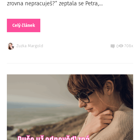
zrovna nepracuješ?“ zeptala se Petra,...
Celý článek
Zuzka Margold
708x
0