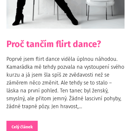
Proč tančím flirt dance?
Poprvé jsem flirt dance viděla úplnou náhodou.
Kamarádka mě tehdy pozvala na vystoupení svého
kurzu a já jsem šla spíš ze zvědavosti než se
záměrem něco změnit. Ale tehdy se to stalo –
láska na první pohled. Ten tanec byl ženský,
smyslný, ale přitom jemný. Žádné lascivní pohyby,
žádné trapné pózy. Jen hravost,...
Celý článek