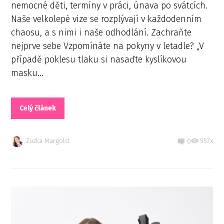
nemocné děti, termíny v práci, únava po svátcích.
Naše velkolepé vize se rozplývají v každodenním
chaosu, a s nimi i naše odhodlání. Zachraňte
nejprve sebe Vzpomínáte na pokyny v letadle? „V
případě poklesu tlaku si nasaďte kyslíkovou
masku...
Celý článek
Zuzka Margold
557x
0