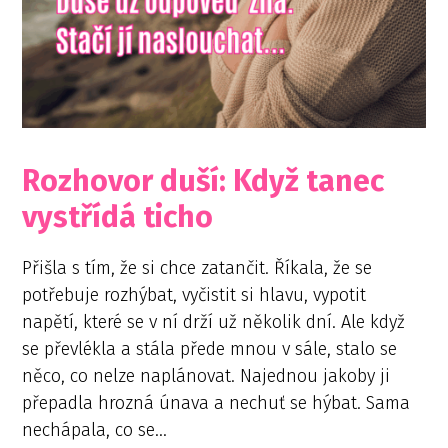
Rozhovor duší: Když tanec
vystřídá ticho
Přišla s tím, že si chce zatančit. Říkala, že se
potřebuje rozhýbat, vyčistit si hlavu, vypotit
napětí, které se v ní drží už několik dní. Ale když
se převlékla a stála přede mnou v sále, stalo se
něco, co nelze naplánovat. Najednou jakoby ji
přepadla hrozná únava a nechuť se hýbat. Sama
nechápala, co se...