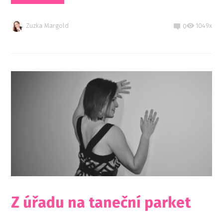
Zuzka Margold
1049x
0
Z úřadu na taneční parket