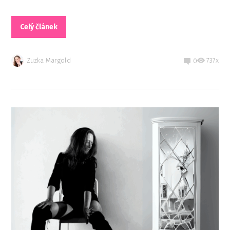
Celý článek
Zuzka Margold
737x
0