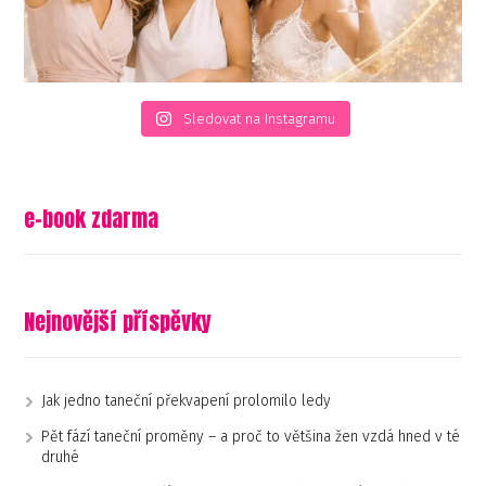
Sledovat na Instagramu
e-book zdarma
Nejnovější příspěvky
Jak jedno taneční překvapení prolomilo ledy
Pět fází taneční proměny – a proč to většina žen vzdá hned v té
druhé