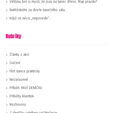
Většina žen si myslí, že jsou na tanec dřevo. Mají pravdu?
Nahlédněte za dveře tanečního sálu…
Když se něco „nepovede“…
Rubriky
Články z akcí
Cvičení
Flirt dance prakticky
Nezařazené
Příběh: MILÝ DENÍČKU
Příběhy klientek
Rozhovory
Z deníčku cukrfree začátečnice