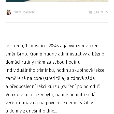
Zuzka Margold
2452x
0
Je středa, 1. prosince, 20:45 a já vyrážím vlakem
směr Brno. Kromě nudné administrativy a běžné
domácí rutiny mám za sebou hodinu
individuálního tréninku, hodinu skupinové lekce
zaměřené na core (střed těla) a zdravá záda
a předposlední lekci kurzu „cvičení po porodu“.
Venku je tma jak v pytli, na mě pomalu sedá
večerní únava a na povrch se derou zážitky
a dojmy z dnešního dne…