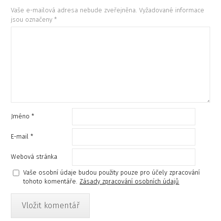
Vaše e-mailová adresa nebude zveřejněna.
Vyžadované informace
jsou označeny
*
Jméno
*
E-mail
*
Webová stránka
Vaše osobní údaje budou použity pouze pro účely zpracování
tohoto komentáře.
Zásady zpracování osobních údajů