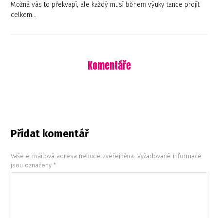
Možná vás to překvapí, ale každý musí během výuky tance projít
celkem…
Komentáře
Přidat komentář
Vaše e-mailová adresa nebude zveřejněna.
Vyžadované informace
jsou označeny
*