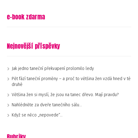
e-book zdarma
Nejnovější příspěvky
Jak jedno taneční překvapení prolomilo ledy
Pět fází taneční proměny – a proč to většina žen vzdá hned v té
druhé
Většina žen si myslí, že jsou na tanec dřevo. Mají pravdu?
Nahlédněte za dveře tanečního sálu…
Když se něco „nepovede“…
Rubriky