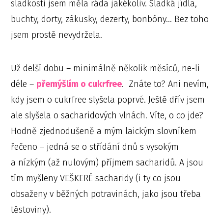
sladkosti jsem měla ráda jakékoliv. Sladká jídla,
buchty, dorty, zákusky, dezerty, bonbóny… Bez toho
jsem prostě nevydržela.
Už delší dobu – minimálně několik měsíců, ne-li
déle –
přemýšlím o cukrfree
. Znáte to? Ani nevím,
kdy jsem o cukrfree slyšela poprvé. Ještě dřív jsem
ale slyšela o sacharidových vlnách. Víte, o co jde?
Hodně zjednodušeně a mým laickým slovníkem
řečeno – jedná se o střídání dnů s vysokým
a nízkým (až nulovým) příjmem sacharidů. A jsou
tím myšleny VEŠKERÉ sacharidy (i ty co jsou
obsaženy v běžných potravinách, jako jsou třeba
těstoviny).