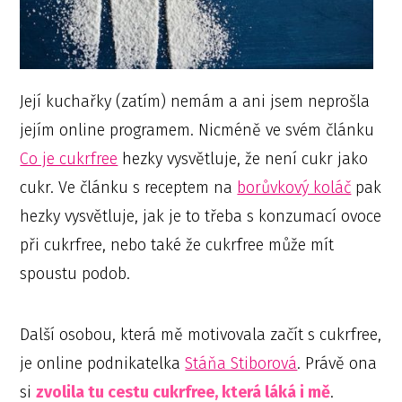
Její kuchařky (zatím) nemám a ani jsem neprošla
jejím online programem. Nicméně ve svém článku
Co je cukrfree
hezky vysvětluje, že není cukr jako
cukr. Ve článku s receptem na
borůvkový koláč
pak
hezky vysvětluje, jak je to třeba s konzumací ovoce
při cukrfree, nebo také že cukrfree může mít
spoustu podob.
Další osobou, která mě motivovala začít s cukrfree,
je online podnikatelka
Stáňa Stiborová
. Právě ona
si
zvolila tu cestu cukrfree, která láká i mě
.