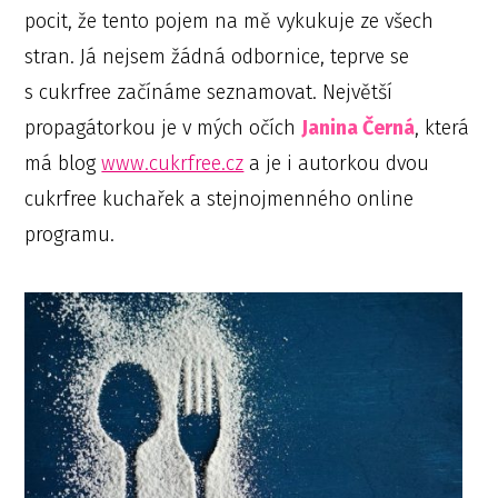
pocit, že tento pojem na mě vykukuje ze všech
stran. Já nejsem žádná odbornice, teprve se
s cukrfree začínáme seznamovat. Největší
propagátorkou je v mých očích
Janina Černá
, která
má blog
www.cukrfree.cz
a je i autorkou dvou
cukrfree kuchařek a stejnojmenného online
programu.