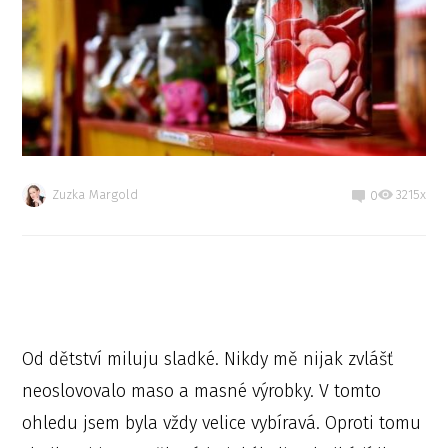
Zuzka Margold
3215x
0
Od dětství miluju sladké. Nikdy mě nijak zvlášť
neoslovovalo maso a masné výrobky. V tomto
ohledu jsem byla vždy velice vybíravá. Oproti tomu