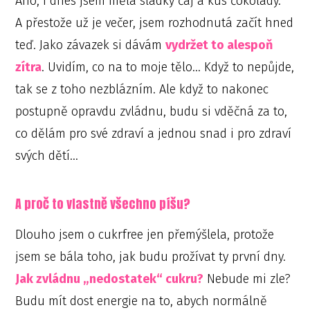
Ano, i dnes jsem měla sladký čaj a kus čokolády.
A přestože už je večer, jsem rozhodnutá začít hned
teď. Jako závazek si dávám
vydržet to alespoň
zítra
. Uvidím, co na to moje tělo… Když to nepůjde,
tak se z toho nezblázním. Ale když to nakonec
postupně opravdu zvládnu, budu si vděčná za to,
co dělám pro své zdraví a jednou snad i pro zdraví
svých dětí…
A proč to vlastně všechno píšu?
Dlouho jsem o cukrfree jen přemýšlela, protože
jsem se bála toho, jak budu prožívat ty první dny.
Jak zvládnu „nedostatek“ cukru?
Nebude mi zle?
Budu mít dost energie na to, abych normálně