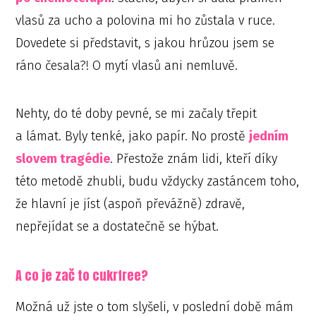
vlasů za ucho a polovina mi ho zůstala v ruce.
Dovedete si představit, s jakou hrůzou jsem se
ráno česala?! O mytí vlasů ani nemluvě.
Nehty, do té doby pevné, se mi začaly třepit
a lámat. Byly tenké, jako papír. No prostě
jedním
slovem tragédie
. Přestože znám lidi, kteří díky
této metodě zhubli, budu vždycky zastáncem toho,
že hlavní je jíst (aspoň převážně) zdravě,
nepřejídat se a dostatečně se hýbat.
A co je zač to cukrfree?
Možná už jste o tom slyšeli, v poslední době mám