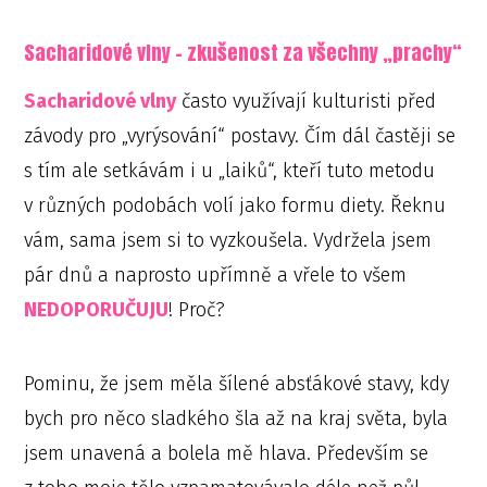
Sacharidové vlny – zkušenost za všechny „prachy“
Sacharidové vlny
často využívají kulturisti před
závody pro „vyrýsování“ postavy. Čím dál častěji se
s tím ale setkávám i u „laiků“, kteří tuto metodu
v různých podobách volí jako formu diety. Řeknu
vám, sama jsem si to vyzkoušela. Vydržela jsem
pár dnů a naprosto upřímně a vřele to všem
NEDOPORUČUJU
! Proč?
Pominu, že jsem měla šílené absťákové stavy, kdy
bych pro něco sladkého šla až na kraj světa, byla
jsem unavená a bolela mě hlava. Především se