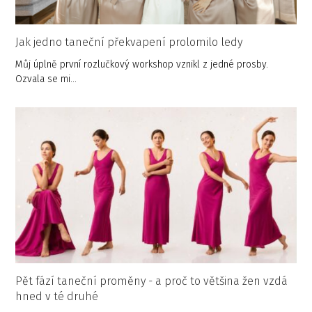
Jak jedno taneční překvapení prolomilo ledy
Můj úplně první rozlučkový workshop vznikl z jedné prosby.
Ozvala se mi…
Pět fází taneční proměny - a proč to většina žen vzdá
hned v té druhé