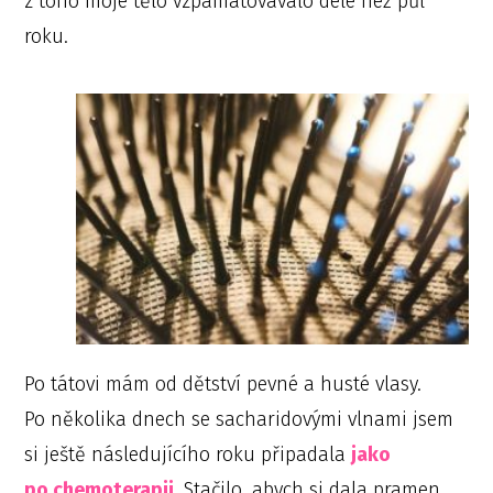
z toho moje tělo vzpamatovávalo déle než půl
roku.
Po tátovi mám od dětství pevné a husté vlasy.
Po několika dnech se sacharidovými vlnami jsem
si ještě následujícího roku připadala
jako
po chemoterapii
. Stačilo, abych si dala pramen