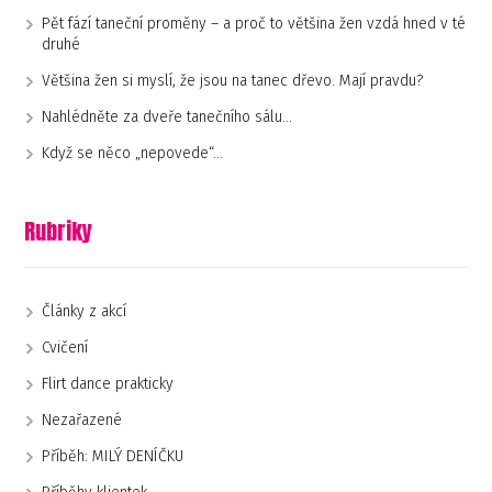
Pět fází taneční proměny – a proč to většina žen vzdá hned v té
druhé
Většina žen si myslí, že jsou na tanec dřevo. Mají pravdu?
Nahlédněte za dveře tanečního sálu…
Když se něco „nepovede“…
Rubriky
Články z akcí
Cvičení
Flirt dance prakticky
Nezařazené
Příběh: MILÝ DENÍČKU