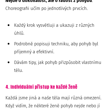
Nejde o dokonalost, ale o radost z pohybu
.
Choreografii učím po jednotlivých prvcích.
Každý krok vysvětluji a ukazuji z různých
úhlů.
Podrobně popisuji techniku, aby pohyb byl
příjemný a efektivní.
Dávám tipy, jak pohyb přizpůsobit vlastnímu
tělu.
4. Individuální přístup ke každé ženě
Každá jsme jiná a naše těla mají různá omezení.
Když vidím, že některé ženě pohyb nejde nebo jí