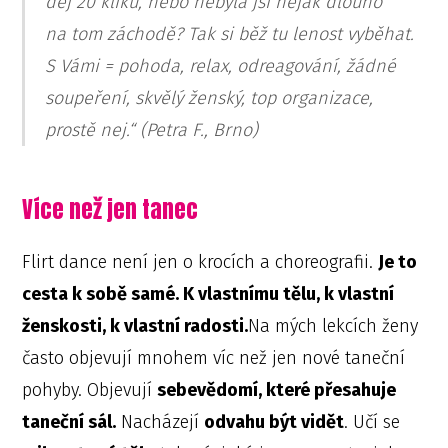
dej 20 kliků, nebo nebyla jsi nějak dlouho
na tom záchodě? Tak si běž tu lenost vyběhat.
S Vámi = pohoda, relax, odreagování, žádné
soupeření, skvělý ženský, top organizace,
prostě nej.“ (Petra F., Brno)
Více než jen tanec
Flirt dance není jen o krocích a choreografii.
Je to
cesta k sobě samé. K vlastnímu tělu, k vlastní
ženskosti, k vlastní radosti.
Na mých lekcích ženy
často objevují mnohem víc než jen nové taneční
pohyby. Objevují
sebevědomí, které přesahuje
taneční sál.
Nacházejí
odvahu být vidět
. Učí se