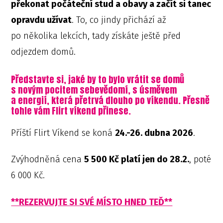
překonat počáteční stud a obavy a začít si tanec
opravdu užívat
. To, co jindy přichází až
po několika lekcích, tady získáte ještě před
odjezdem domů.
Představte si, jaké by to bylo vrátit se domů
s novým pocitem sebevědomí, s úsměvem
a energií, která přetrvá dlouho po víkendu. Přesně
tohle vám Flirt víkend přinese.
Příští Flirt Víkend se koná
24.-26. dubna 2026
.
Zvýhodněná cena
5 500 Kč platí jen do 28.2.
, poté
6 000 Kč.
**REZERVUJTE SI SVÉ MÍSTO HNED TEĎ**