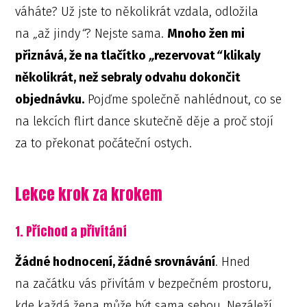
váháte? Už jste to několikrát vzdala, odložila
na
„
až jindy
“
? Nejste sama.
Mnoho žen mi
přiznává, že na tlačítko
„
rezervovat
“
klikaly
několikrát, než sebraly odvahu dokončit
objednávku.
Pojďme společně nahlédnout, co se
na lekcích flirt dance skutečně děje a proč stojí
za to překonat počáteční ostych.
Lekce krok za krokem
1. Příchod a přivítání
Žádné hodnocení, žádné srovnávání
. Hned
na začátku vás přivítám v bezpečném prostoru,
kde každá žena může být sama sebou. Nezáleží