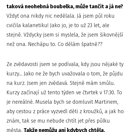
taková neohebná boubelka, může tančit a já ne?
Vždyť ona nikdy nic nedělala. Já jsem půl roku
cvičila kalanetiku! Jako jo, je to už 23 let, ale
stejně. Vždycky jsem si myslela, že jsem šikovnější
než ona. Nechápu to. Co dělám špatně??
Ze zvědavosti jsem se podívala, kdy jsou nějaké ty
kurzy… Jako ne že bych uvažovala o tom, že půjdu
na kurz. Jsem jen zvědavá. Stejně mám smůlu.
Kurzy začínají už tento týden ve čtvrtek v 17:30. To
je nereálné. Musela bych se domluvit Martinem,
aby cestou z práce vyzvedl děti z kroužků, a jak ho
znám, tak se mu nebude chtít jet přes půlku
města.
Takže nemůžu ani kdybych chtěla.