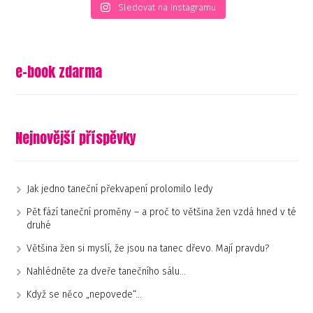
Sledovat na Instagramu
e-book zdarma
Nejnovější příspěvky
Jak jedno taneční překvapení prolomilo ledy
Pět fází taneční proměny – a proč to většina žen vzdá hned v té
druhé
Většina žen si myslí, že jsou na tanec dřevo. Mají pravdu?
Nahlédněte za dveře tanečního sálu…
Když se něco „nepovede“…