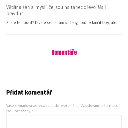
Většina žen si myslí, že jsou na tanec dřevo. Mají
pravdu?
Znáte ten pocit? Díváte se na tančící ženy, toužíte tančit taky, ale…
Komentáře
Přidat komentář
Vaše e-mailová adresa nebude zveřejněna.
Vyžadované informace
jsou označeny
*