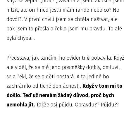
Když se zeptal „proč?“, zaváhala jsem. Zkusila jsem
mlžit, ale on hned jestli mám rande nebo co? No
dovol?! V první chvíli jsem se chtěla naštvat, ale
pak jsem to přešla a řekla jsem mu pravdu. To ale
byla chyba…
Představa, jak tančím, ho evidentně pobavila. Když
ale viděl, že se mě jeho posměšky dotkly, omluvil
se a řekl, že se o děti postará. A to jediné ho
zachránilo od tiché domácnosti.
Když v tom mi to
došlo. Teď už nemám žádný důvod, proč bych
nemohla jít.
Takže asi půjdu. Opravdu?? Půjdu??