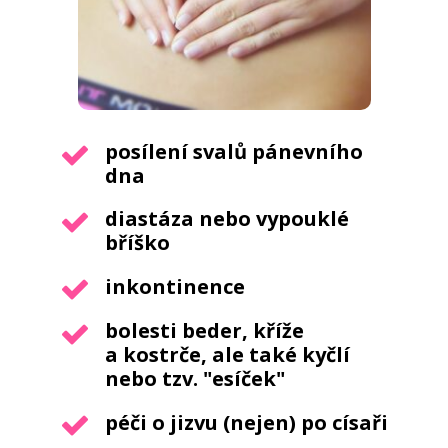
posílení svalů pánevního
dna
diastáza nebo vypouklé
bříško
inkontinence
bolesti beder, kříže
a kostrče, ale také kyčlí
nebo tzv. "esíček"
péči o jizvu (nejen) po císaři