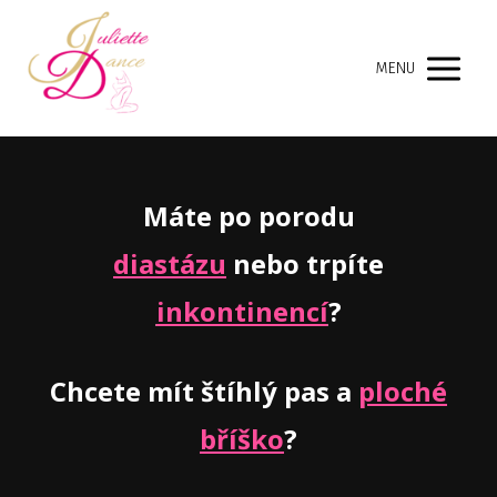
MENU
Máte po porodu
diastázu
nebo trpíte
inkontinencí
?
Chcete mít štíhlý pas a
ploché
bříško
?