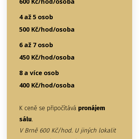
600 Kč/hod/osoba
4 až 5 osob
500 Kč/hod/osoba
6 až 7 osob
450 Kč/hod/osoba
8 a více osob
400 Kč/hod/osoba
K ceně se připočítává
pronájem
sálu
.
V Brně 600 Kč/hod. U jiných lokalit