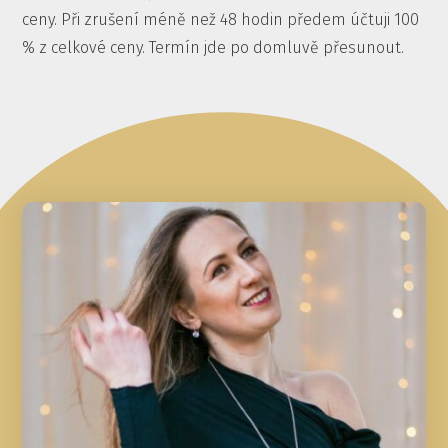
ceny. Při zrušení méně než 48 hodin předem účtuji 100
% z celkové ceny. Termín jde po domluvě přesunout.