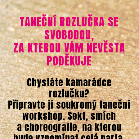
TANEČNÍ ROZLUČKA SE
SVOBODOU,
ZA KTEROU VÁM NEVĚSTA
PODĚKUJE
Chystáte kamarádce
rozlučku?
Připravte jí soukromý taneční
workshop. Sekt, smích
a choreografie, na kterou
bude vzpomínat celá parta.