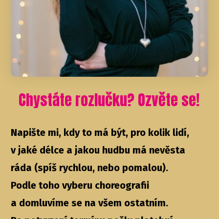
Chystáte rozlučku? Ozvěte se!
Napište mi, kdy to má být, pro kolik lidí,
v jaké délce a jakou hudbu má nevěsta
ráda (spíš rychlou, nebo pomalou).
Podle toho vyberu choreografii
a domluvíme se na všem ostatním.