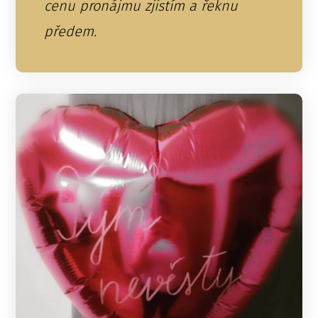
cenu pronájmu zjistím a řeknu
předem.