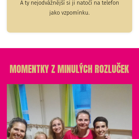
A ty nejodvážnější si ji natočí na telefon
jako vzpomínku.
MOMENTKY Z MINULÝCH ROZLUČEK